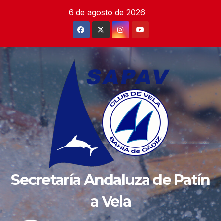
Saltar
6 de agosto de 2026
al
contenido
Secretaría Andaluza de Patín
a Vela