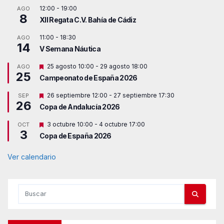
12:00
-
19:00
AGO
8
XII Regata C.V. Bahía de Cádiz
11:00
-
18:30
AGO
14
V Semana Náutica
D
25 agosto 10:00
-
29 agosto 18:00
AGO
25
e
Campeonato de España 2026
s
t
D
26 septiembre 12:00
-
27 septiembre 17:30
SEP
a
26
e
c
Copa de Andalucía 2026
s
a
t
d
D
3 octubre 10:00
-
4 octubre 17:00
OCT
a
o
3
e
c
Copa de España 2026
s
a
t
d
a
Ver calendario
o
c
a
d
o