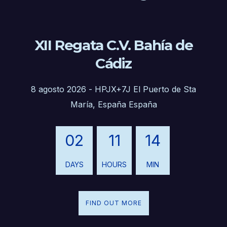
XII Regata C.V. Bahía de
Cádiz
8 agosto 2026
-
HPJX+7J El Puerto de Sta
María, España España
02
11
14
DAYS
HOURS
MIN
FIND OUT MORE