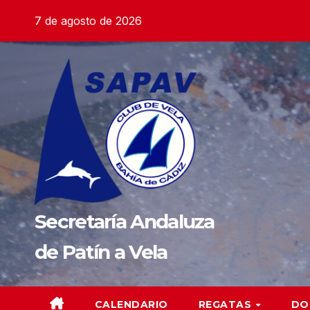
Saltar
7 de agosto de 2026
al
contenido
Secretaría Andaluza
de Patín a Vela
CALENDARIO
REGATAS
DO