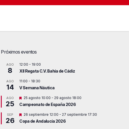
Próximos eventos
12:00
-
19:00
AGO
8
XII Regata C.V. Bahía de Cádiz
11:00
-
18:30
AGO
14
V Semana Náutica
D
25 agosto 10:00
-
29 agosto 18:00
AGO
25
e
Campeonato de España 2026
s
t
D
26 septiembre 12:00
-
27 septiembre 17:30
SEP
a
26
e
c
Copa de Andalucía 2026
s
a
t