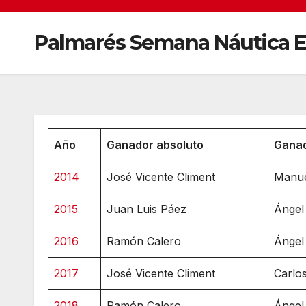
Palmarés Semana Náutica E
Año
Ganador absoluto
Ganad
2014
José Vicente Climent
Manue
2015
Juan Luis Páez
Ángel
2016
Ramón Calero
Ángel
2017
José Vicente Climent
Carlo
2018
Ramón Calero
Ángel