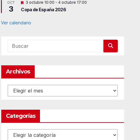
d
D
3 octubre 10:00
-
4 octubre 17:00
OCT
a
o
3
e
c
Copa de España 2026
s
a
t
d
a
Ver calendario
o
c
a
d
o
Archivos
Archivos
Categorías
Categorías