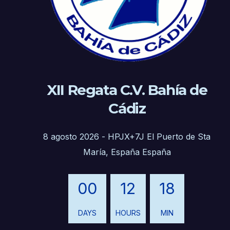
XII Regata C.V. Bahía de
Cádiz
8 agosto 2026
-
HPJX+7J El Puerto de Sta
María, España España
00
12
18
DAYS
HOURS
MIN