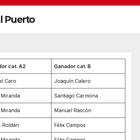
l Puerto
or cat. A2
Ganador cat. B
l Caro
Joaquín Calero
 Miranda
Santiago Carmona
 Miranda
Manuel Rascón
s Roldán
Félix Campos
 Miranda
Félix Campos