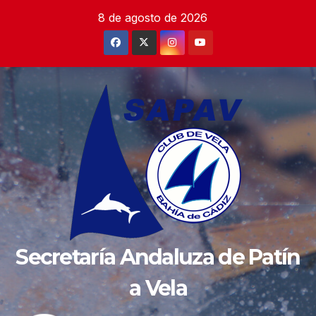
Saltar
8 de agosto de 2026
al
contenido
Secretaría Andaluza de Patín
a Vela