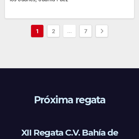
Paginación
…
1
2
7
de
entradas
Próxima regata
XII Regata C.V. Bahía de