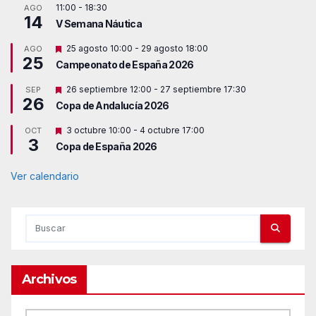
11:00
-
18:30
AGO
14
V Semana Náutica
D
25 agosto 10:00
-
29 agosto 18:00
AGO
25
e
Campeonato de España 2026
s
t
D
26 septiembre 12:00
-
27 septiembre 17:30
SEP
a
26
e
c
Copa de Andalucía 2026
s
a
t
d
D
3 octubre 10:00
-
4 octubre 17:00
OCT
a
o
3
e
c
Copa de España 2026
s
a
t
d
a
Ver calendario
o
c
a
d
o
Archivos