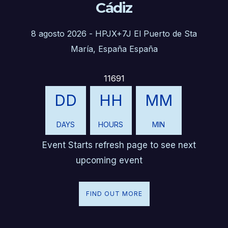
Cádiz
8 agosto 2026
-
HPJX+7J El Puerto de Sta
María, España España
11691
DD
HH
MM
DAYS
HOURS
MIN
Event Starts refresh page to see next
upcoming event
FIND OUT MORE