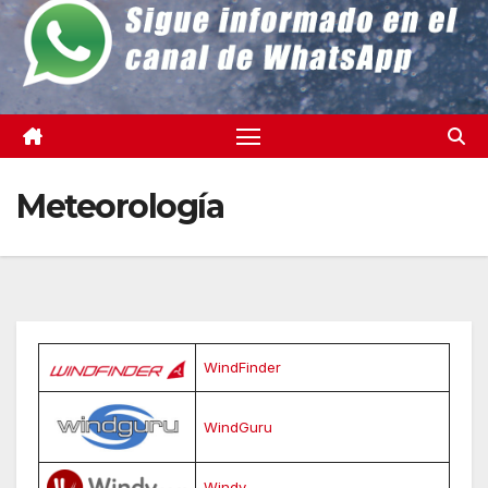
Meteorología
WindFinder
WindGuru
Windy