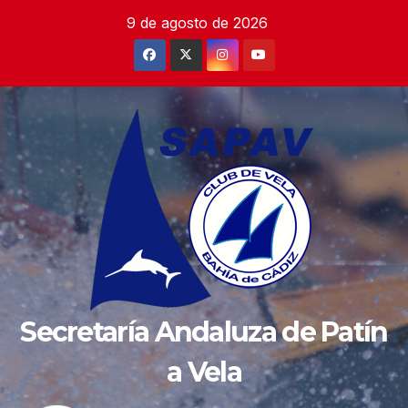
Saltar
9 de agosto de 2026
al
contenido
Secretaría Andaluza de Patín
a Vela