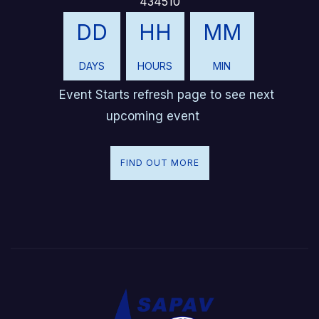
434510
DD
HH
MM
DAYS
HOURS
MIN
Event Starts refresh page to see next
upcoming event
FIND OUT MORE