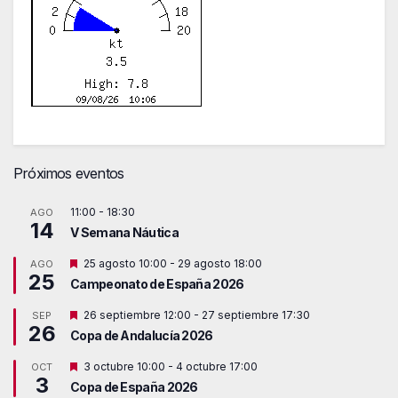
Próximos eventos
11:00
-
18:30
AGO
14
V Semana Náutica
D
25 agosto 10:00
-
29 agosto 18:00
AGO
25
e
Campeonato de España 2026
s
t
D
26 septiembre 12:00
-
27 septiembre 17:30
SEP
a
26
e
c
Copa de Andalucía 2026
s
a
t
d
D
3 octubre 10:00
-
4 octubre 17:00
OCT
a
o
3
e
c
Copa de España 2026
s