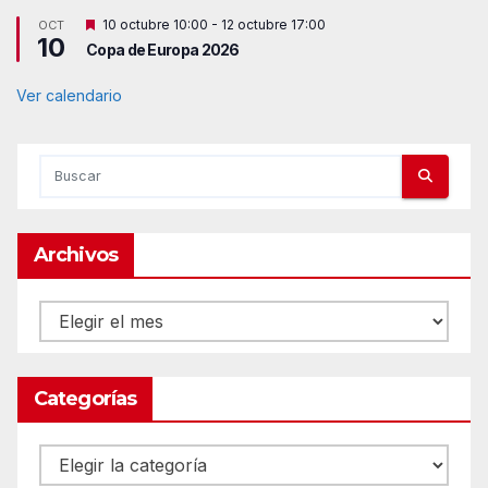
a
t
d
D
10 octubre 10:00
-
12 octubre 17:00
OCT
a
o
10
e
c
Copa de Europa 2026
s
a
t
d
a
Ver calendario
o
c
a
d
o
Archivos
Archivos
Categorías
Categorías