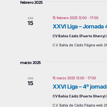
febrero 2025
s
e
n
t
15 febrero 2025 12:00
-
17:00
SÁB
t
15
a
XXVI Liga – Jornada 
o
s
s
CV Bahía Cádiz (Puerto Sherry)
p
d
C.V. Bahía de Cádiz Página web 26
a
e
r
a
marzo 2025
E
l
v
a
15 marzo 2025 12:00
-
17:00
SÁB
15
e
p
XXVI Liga – 4ª jornad
a
n
CV Bahía Cádiz (Puerto Sherry)
l
t
a
C.V. Bahía de Cádiz Página web 26