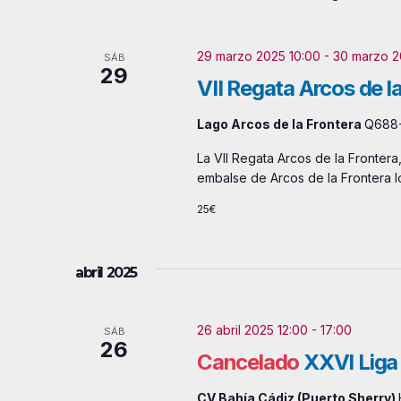
o
b
r
s
29 marzo 2025 10:00
-
30 marzo 2
SÁB
29
a
VII Regata Arcos de l
c
Lago Arcos de la Frontera
Q688+
l
a
La VII Regata Arcos de la Frontera
embalse de Arcos de la Frontera l
v
e
25€
.
abril 2025
26 abril 2025 12:00
-
17:00
SÁB
26
Cancelado
XXVI Liga 
CV Bahía Cádiz (Puerto Sherry)