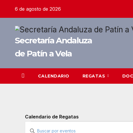
Saltar
6 de agosto de 2026
al
contenido
Secretaría Andaluza
de Patín a Vela
CALENDARIO
REGATAS
DO
Calendario de Regatas
Eventos
N
I