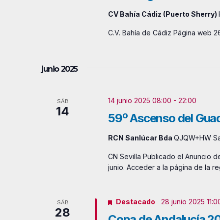
CV Bahía Cádiz (Puerto Sherry)
C.V. Bahía de Cádiz Página web 26
junio 2025
14 junio 2025 08:00
-
22:00
SÁB
14
59º Ascenso del Guad
RCN Sanlúcar Bda
QJQW+HW San
CN Sevilla Publicado el Anuncio de
junio. Acceder a la página de la r
Destacado
28 junio 2025 11:0
SÁB
28
Copa de Andalucía 2