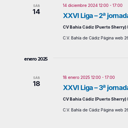
b
r
14 diciembre 2024 12:00
-
17:00
f
SÁB
14
a
XXVI Liga – 2ª jornad
e
ú
c
c
CV Bahía Cádiz (Puerto Sherry)
s
l
h
C.V. Bahía de Cádiz Página web 26
q
a
a
v
.
u
e
enero 2025
e
.
B
d
18 enero 2025 12:00
-
17:00
SÁB
18
u
XXVI Liga – 3ª jornad
a
s
y
CV Bahía Cádiz (Puerto Sherry)
c
a
v
C.V. Bahía de Cádiz Página web 26
E
i
v