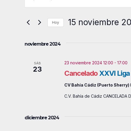
a
n
t
v
15 noviembre 2
r
Hoy
e
o
S
g
d
e
noviembre 2024
u
l
a
c
e
23 noviembre 2024 12:00
-
17:00
c
SÁB
e
c
23
Cancelado
XXVI Liga 
l
i
c
a
i
CV Bahía Cádiz (Puerto Sherry)
ó
p
o
C.V. Bahía de Cádiz CANCELADA D
n
a
n
l
a
d
diciembre 2024
a
l
e
b
a