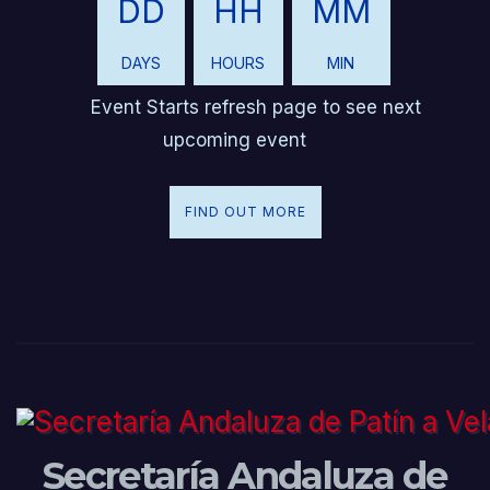
DD
HH
MM
DAYS
HOURS
MIN
Event Starts refresh page to see next
upcoming event
FIND OUT MORE
Secretaría Andaluza de