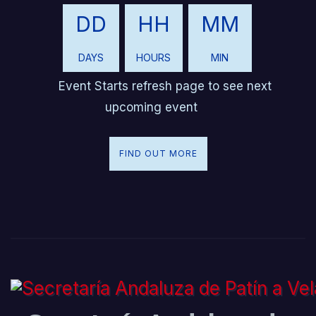
DD
HH
MM
DAYS
HOURS
MIN
Event Starts refresh page to see next
upcoming event
FIND OUT MORE