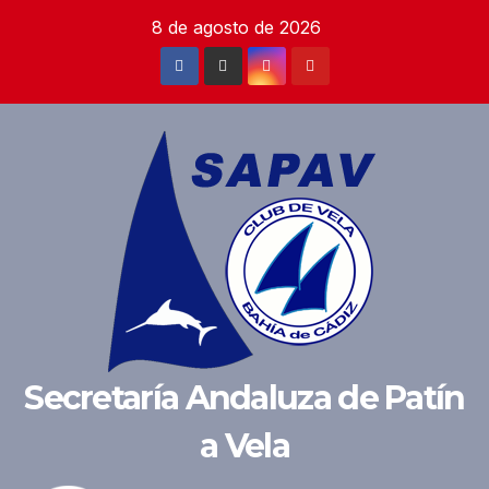
Saltar
8 de agosto de 2026
al
contenido
Secretaría Andaluza de Patín
a Vela