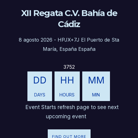
XII Regata C.V. Bahía de
Cádiz
8 agosto 2026
-
HPJX+7J El Puerto de Sta
María, España España
3752
DD
HH
MM
DAYS
HOURS
MIN
Event Starts refresh page to see next
upcoming event
FIND OUT MORE