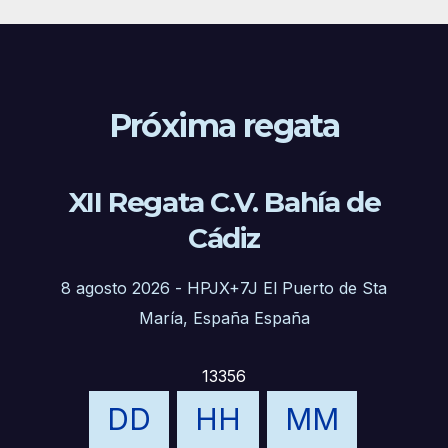
Próxima regata
XII Regata C.V. Bahía de
Cádiz
8 agosto 2026
-
HPJX+7J El Puerto de Sta
María, España España
13356
DD
HH
MM