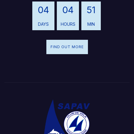
04
04
51
DAYS
HOURS
MIN
FIND OUT MORE