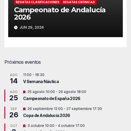
REGATAS CLASIFICACIONES
REGATAS CRÓNICAS
Campeonato de Andalucía
2026
JUN 29, 2026
Próximos eventos
11:00
-
18:30
AGO
14
V Semana Náutica
D
25 agosto 10:00
-
29 agosto 18:00
AGO
25
e
Campeonato de España 2026
s
t
D
26 septiembre 12:00
-
27 septiembre 17:30
SEP
a
26
e
c
Copa de Andalucía 2026
s
a
t
d
D
3 octubre 10:00
-
4 octubre 17:00
OCT
a
o
e