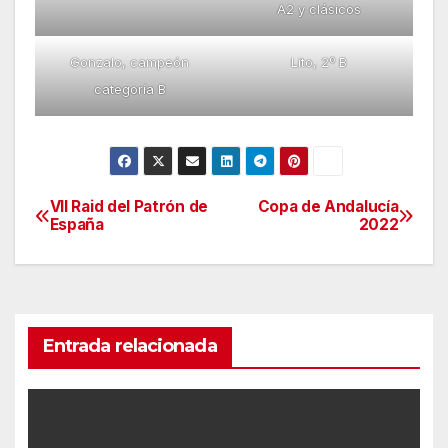
A2 y clásicos
Gonzalo, campeón
Lito, 2º B
categoría B
VII Raid del Patrón de
Copa de Andalucía
Navegación
España
2022
de
entradas
Entrada relacionada