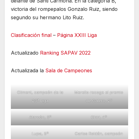
delante de Santi Carmona. En la categoría B,
victoria del rompepalos Gonzalo Ruiz, siendo
segundo su hermano Lito Ruiz.
Clasificación final
–
Página XXIII Liga
Actualizado
Ranking SAPAV 2022
Actualizada la
Sala de Campeones
Climent, campeón de la
Merello recoge el premio
23ª Liga
de Calero, 2º
Alarcón, 3º
Chiri, 4º
Lupa, 5º
Carlos Roldán, campeón