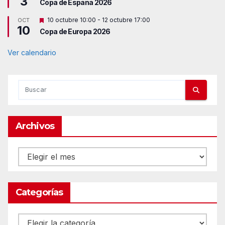
3
c
Copa de España 2026
s
a
t
d
D
10 octubre 10:00
-
12 octubre 17:00
OCT
a
o
10
e
c
Copa de Europa 2026
s
a
t
d
a
Ver calendario
o
c
a
d
o
Archivos
Archivos
Categorías
Categorías