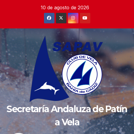
Saltar
10 de agosto de 2026
al
contenido
Secretaría Andaluza de Patín
a Vela