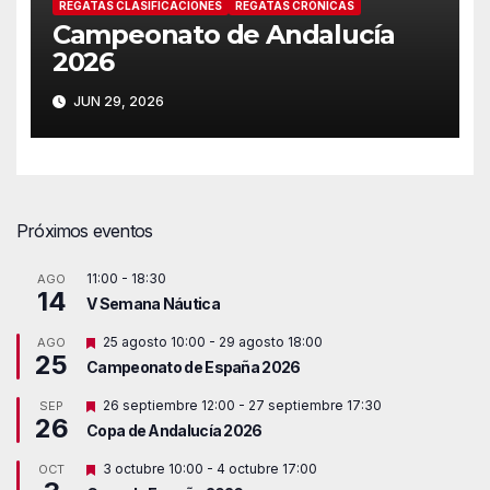
REGATAS CLASIFICACIONES
REGATAS CRÓNICAS
Campeonato de Andalucía
2026
JUN 29, 2026
Próximos eventos
11:00
-
18:30
AGO
14
V Semana Náutica
D
25 agosto 10:00
-
29 agosto 18:00
AGO
25
e
Campeonato de España 2026
s
t
D
26 septiembre 12:00
-
27 septiembre 17:30
SEP
a
26
e
c
Copa de Andalucía 2026
s
a
t
d
D
3 octubre 10:00
-
4 octubre 17:00
OCT
a
o
e