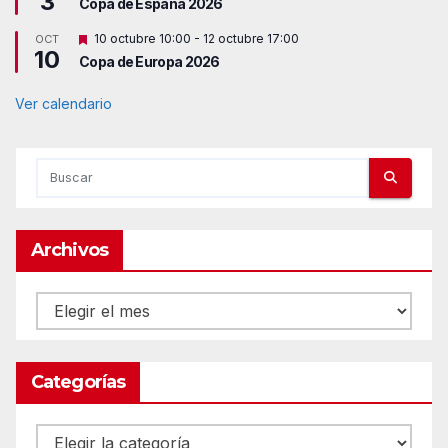
3
c
Copa de España 2026
s
a
t
d
D
10 octubre 10:00
-
12 octubre 17:00
OCT
a
o
10
e
c
Copa de Europa 2026
s
a
t
d
a
Ver calendario
o
c
a
d
o
Archivos
Archivos
Categorías
Categorías