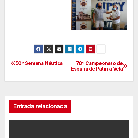
50ª Semana Náutica
78º Campeonato de
Navegación
España de Patín a Vela
de
entradas
Entrada relacionada