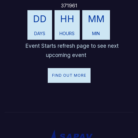
371961
DD
HH
MM
DAYS
HOURS
MIN
Event Starts refresh page to see next
upcoming event
FIND OUT MORE