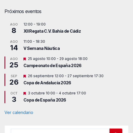
Próximos eventos
12:00
-
19:00
AGO
8
XII Regata C.V. Bahía de Cádiz
11:00
-
18:30
AGO
14
V Semana Náutica
D
25 agosto 10:00
-
29 agosto 18:00
AGO
25
e
Campeonato de España 2026
s
t
D
26 septiembre 12:00
-
27 septiembre 17:30
SEP
a
26
e
c
Copa de Andalucía 2026
s
a
t
d
D
3 octubre 10:00
-
4 octubre 17:00
OCT
a
o
3
e
c
Copa de España 2026
s
a
t
d
a
Ver calendario
o
c
a
d
o