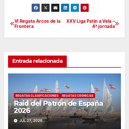
VI Regata Arcos de la
XXV Liga Patín a Vela –
Navegación
Frontera
4ª jornada
de
entradas
Entrada relacionada
REGATAS CLASIFICACIONES
REGATAS CRÓNICAS
Raid del Patrón de España
2026
JUL 27, 2026