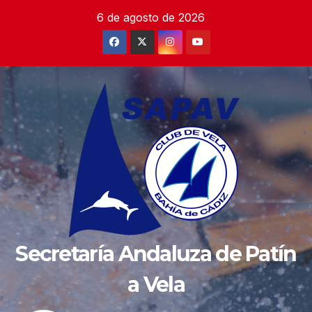
Saltar
6 de agosto de 2026
al
contenido
Secretaría Andaluza de Patín
a Vela