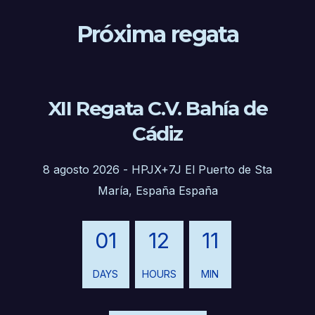
Próxima regata
XII Regata C.V. Bahía de
Cádiz
8 agosto 2026
-
HPJX+7J El Puerto de Sta
María, España España
01
12
11
DAYS
HOURS
MIN