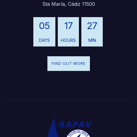
Sta María, Cádiz 11500
05
17
27
DAYS
HOURS
MIN
FIND OUT MORE