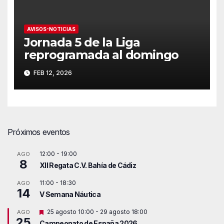
AVISOS-NOTICIAS
Jornada 5 de la Liga
reprogramada al domingo
FEB 12, 2026
Próximos eventos
12:00
-
19:00
AGO
8
XII Regata C.V. Bahía de Cádiz
11:00
-
18:30
AGO
14
V Semana Náutica
D
25 agosto 10:00
-
29 agosto 18:00
AGO
25
e
Campeonato de España 2026