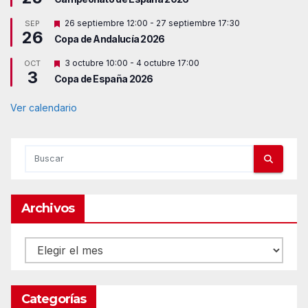
s
t
D
26 septiembre 12:00
-
27 septiembre 17:30
SEP
a
26
e
c
Copa de Andalucía 2026
s
a
t
d
D
3 octubre 10:00
-
4 octubre 17:00
OCT
a
o
3
e
c
Copa de España 2026
s
a
t
d
a
Ver calendario
o
c
a
d
o
Archivos
Archivos
Categorías