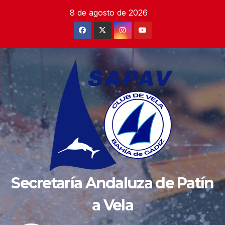
Saltar
8 de agosto de 2026
al
contenido
Secretaría Andaluza de Patín
a Vela