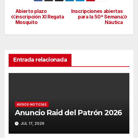
Abierto plazo
Inscripciones abiertas
Navegación
inscripción XI Regata
para la 50ª Semana
Mosquito
Náutica
de
entradas
Entrada relacionada
AVISOS-NOTICIAS
Anuncio Raid del Patrón 2026
JUL 17, 2026