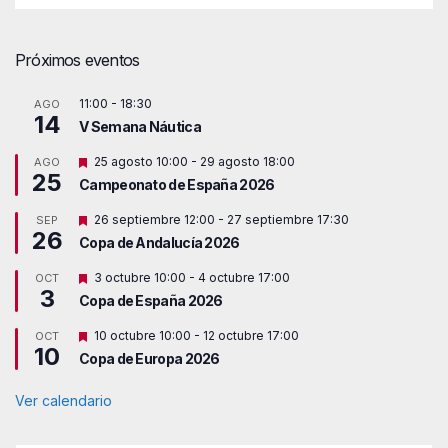
Próximos eventos
11:00
-
18:30
AGO
14
V Semana Náutica
D
25 agosto 10:00
-
29 agosto 18:00
AGO
25
e
Campeonato de España 2026
s
t
D
26 septiembre 12:00
-
27 septiembre 17:30
SEP
a
26
e
c
Copa de Andalucía 2026
s
a
t
d
D
3 octubre 10:00
-
4 octubre 17:00
OCT
a
o
3
e
c
Copa de España 2026
s
a
t
d
D
10 octubre 10:00
-
12 octubre 17:00
OCT
a
o
10
e
c
Copa de Europa 2026
s
a
t
d
a
Ver calendario
o
c
a
d