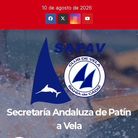
Saltar
10 de agosto de 2026
al
contenido
Secretaría Andaluza de Patín
a Vela