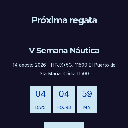
Próxima regata
V Semana Náutica
14 agosto 2026
-
HPJX+5G, 11500 El Puerto de
Sta María, Cádiz 11500
04
04
59
DAYS
HOURS
MIN