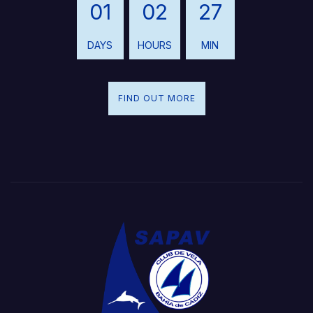
01
02
27
DAYS
HOURS
MIN
FIND OUT MORE