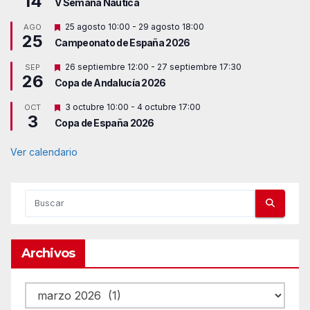
14
V Semana Náutica
D
25 agosto 10:00
-
29 agosto 18:00
AGO
25
e
Campeonato de España 2026
s
t
D
26 septiembre 12:00
-
27 septiembre 17:30
SEP
a
26
e
c
Copa de Andalucía 2026
s
a
t
d
D
3 octubre 10:00
-
4 octubre 17:00
OCT
a
o
3
e
c
Copa de España 2026
s
a
t
d
a
Ver calendario
o
c
a
d
o
Archivos
Archivos