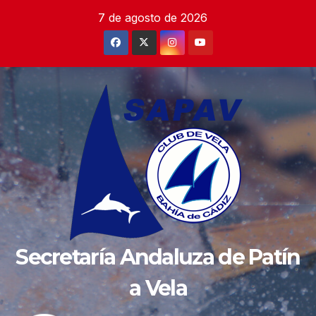
Saltar
7 de agosto de 2026
al
contenido
Secretaría Andaluza de Patín
a Vela