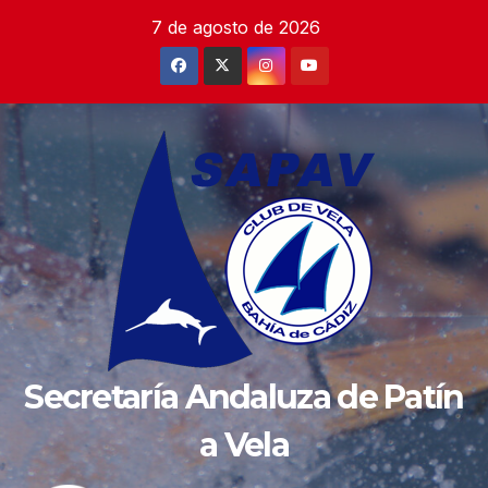
Saltar
7 de agosto de 2026
al
contenido
Secretaría Andaluza de Patín
a Vela