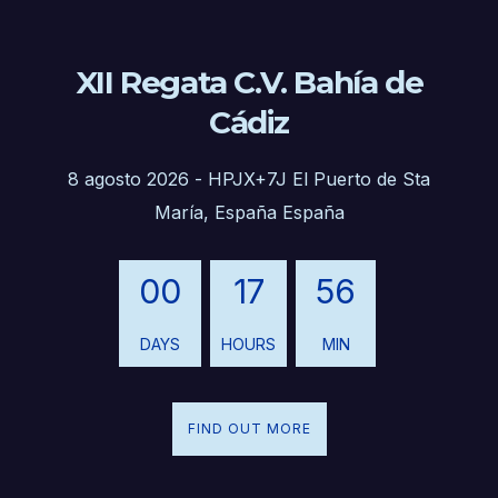
XII Regata C.V. Bahía de
Cádiz
8 agosto 2026
-
HPJX+7J El Puerto de Sta
María, España España
00
17
56
DAYS
HOURS
MIN
FIND OUT MORE