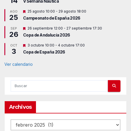
14
V Semana Náutica
D
25 agosto 10:00
-
29 agosto 18:00
AGO
25
e
Campeonato de España 2026
s
t
D
26 septiembre 12:00
-
27 septiembre 17:30
SEP
a
26
e
c
Copa de Andalucía 2026
s
a
t
d
D
3 octubre 10:00
-
4 octubre 17:00
OCT
a
o
3
e
c
Copa de España 2026
s
a
t
d
a
Ver calendario
o
c
a
d
o
Archivos
Archivos