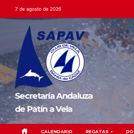
Saltar
7 de agosto de 2026
al
contenido
Secretaría Andaluza
de Patín a Vela
CALENDARIO
REGATAS
DO