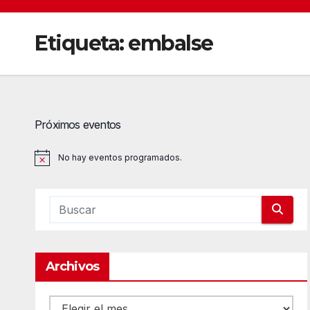
Etiqueta:
embalse
Próximos eventos
No hay eventos programados.
A
v
i
s
o
Archivos
Archivos