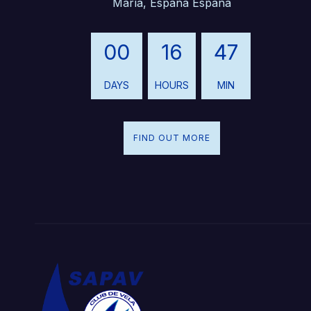
María, España España
00
16
47
DAYS
HOURS
MIN
FIND OUT MORE