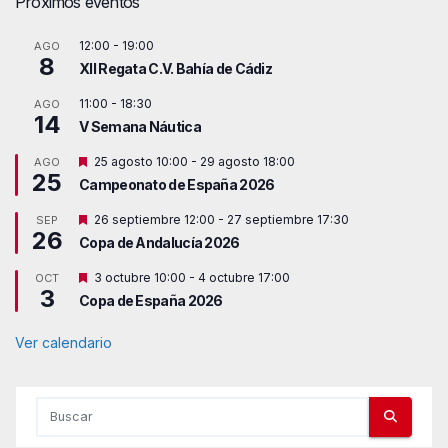
Próximos eventos
12:00
-
19:00
AGO
8
XII Regata C.V. Bahía de Cádiz
11:00
-
18:30
AGO
14
V Semana Náutica
D
25 agosto 10:00
-
29 agosto 18:00
AGO
25
e
Campeonato de España 2026
s
t
D
26 septiembre 12:00
-
27 septiembre 17:30
SEP
a
26
e
c
Copa de Andalucía 2026
s
a
t
d
D
3 octubre 10:00
-
4 octubre 17:00
OCT
a
o
3
e
c
Copa de España 2026
s
a
t
d
a
Ver calendario
o
c
a
d
o