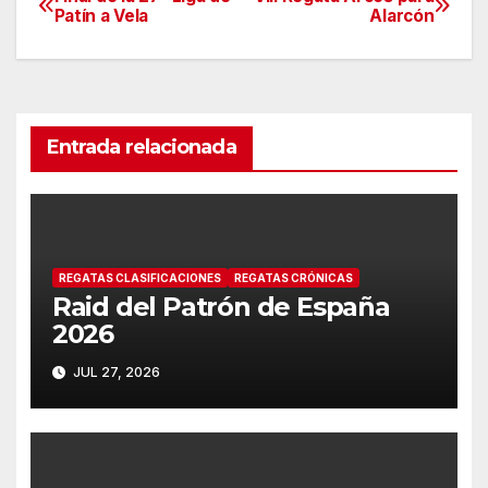
Navegación
Patín a Vela
Alarcón
de
entradas
Entrada relacionada
REGATAS CLASIFICACIONES
REGATAS CRÓNICAS
Raid del Patrón de España
2026
JUL 27, 2026