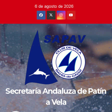
Saltar
6 de agosto de 2026
al
contenido
Secretaría Andaluza de Patín
a Vela