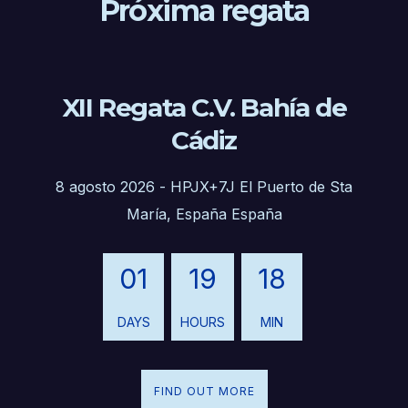
Próxima regata
XII Regata C.V. Bahía de
Cádiz
8 agosto 2026
-
HPJX+7J El Puerto de Sta
María, España España
01
19
18
DAYS
HOURS
MIN
FIND OUT MORE