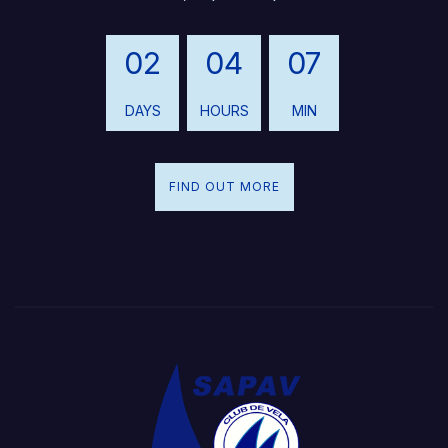
02
04
07
DAYS
HOURS
MIN
FIND OUT MORE