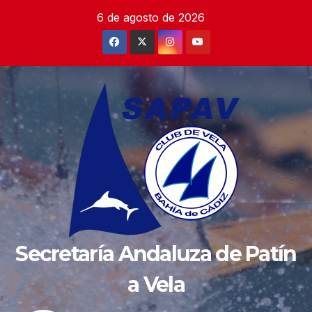
Saltar
6 de agosto de 2026
al
contenido
Secretaría Andaluza de Patín
a Vela