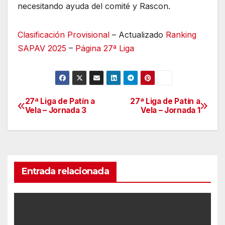
necesitando ayuda del comité y Rascon.
Clasificación Provisional
– Actualizado
Ranking
SAPAV 2025
–
Página 27ª Liga
27ª Liga de Patín a
27ª Liga de Patín a
Navegación
Vela – Jornada 3
Vela – Jornada 1
de
entradas
Entrada relacionada