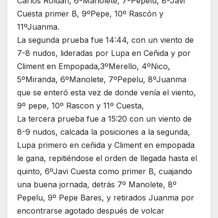
Carlos Roldán, 6ºManolete, 7ºPepelu, 8ºJavi
Cuesta primer B, 9ºPepe, 10º Rascón y
11ºJuanma.
La segunda prueba fue 14:44, con un viento de
7-8 nudos, lideradas por Lupa en Ceñida y por
Climent en Empopada,3ºMerello, 4ºNico,
5ºMiranda, 6ºManolete, 7ºPepelu, 8ºJuanma
que se enteró esta vez de donde venía el viento,
9º pepe, 10º Rascon y 11º Cuesta,
La tercera prueba fue a 15:20 con un viento de
8-9 nudos, calcada la posiciones a la segunda,
Lupa primero en ceñida y Climent en empopada
le gana, repitiéndose el orden de llegada hasta el
quinto, 6ºJavi Cuesta como primer B, cuajando
una buena jornada, detrás 7º Manolete, 8º
Pepelu, 9º Pepe Bares, y retirados Juanma por
encontrarse agotado después de volcar