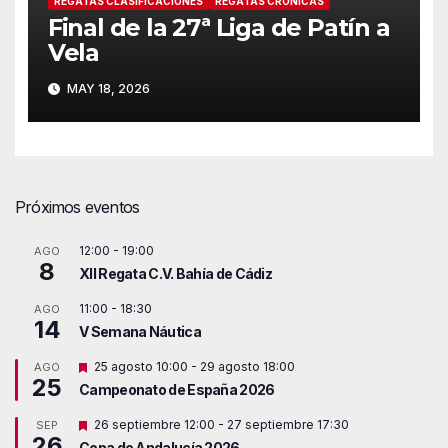
REGATAS CLASIFICACIONES
REGATAS CRÓNICAS
Final de la 27ª Liga de Patín a
Vela
MAY 18, 2026
Próximos eventos
12:00
-
19:00
AGO
8
XII Regata C.V. Bahía de Cádiz
11:00
-
18:30
AGO
14
V Semana Náutica
D
25 agosto 10:00
-
29 agosto 18:00
AGO
25
e
Campeonato de España 2026
s
t
D
26 septiembre 12:00
-
27 septiembre 17:30
SEP
a
26
e
c
Copa de Andalucía 2026