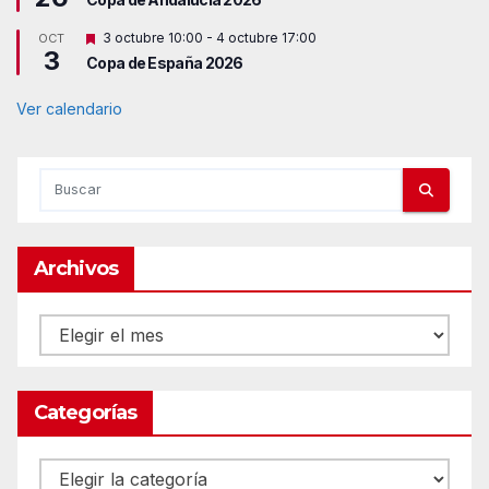
s
a
t
d
D
3 octubre 10:00
-
4 octubre 17:00
OCT
a
o
3
e
c
Copa de España 2026
s
a
t
d
a
Ver calendario
o
c
a
d
o
Archivos
Archivos
Categorías
Categorías