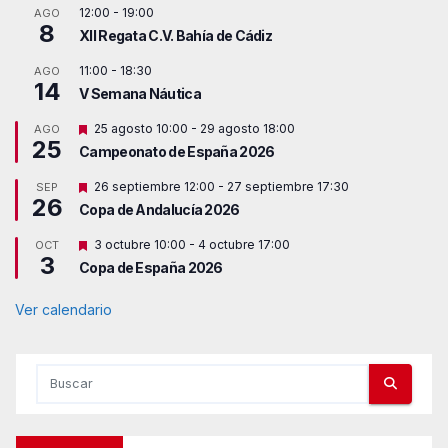
12:00
-
19:00
AGO
8
XII Regata C.V. Bahía de Cádiz
11:00
-
18:30
AGO
14
V Semana Náutica
D
25 agosto 10:00
-
29 agosto 18:00
AGO
25
e
Campeonato de España 2026
s
t
D
26 septiembre 12:00
-
27 septiembre 17:30
SEP
a
26
e
c
Copa de Andalucía 2026
s
a
t
d
D
3 octubre 10:00
-
4 octubre 17:00
OCT
a
o
3
e
c
Copa de España 2026
s
a
t
d
a
Ver calendario
o
c
a
d
o