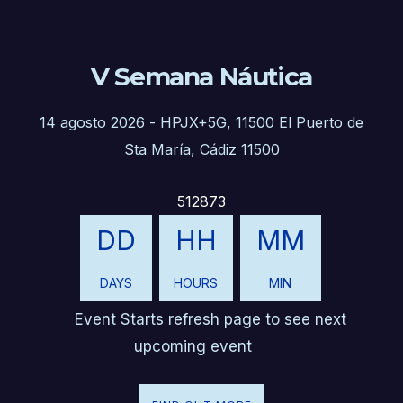
V Semana Náutica
14 agosto 2026
-
HPJX+5G, 11500 El Puerto de
Sta María, Cádiz 11500
512873
DD
HH
MM
DAYS
HOURS
MIN
Event Starts refresh page to see next
upcoming event