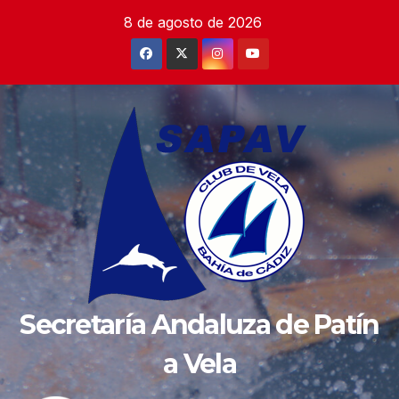
Saltar
8 de agosto de 2026
al
contenido
Secretaría Andaluza de Patín
a Vela