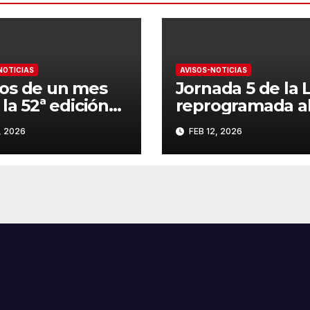
NOTICIAS
AVISOS-NOTICIAS
os de un mes
Jornada 5 de la 
 la 52ª edición
reprogramada a
 CAMPEONATO
domingo
, 2026
FEB 12, 2026
ANDALUCÍA DE
ÍN A VELA