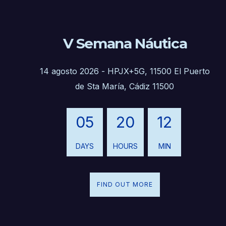
V Semana Náutica
14 agosto 2026
-
HPJX+5G, 11500 El Puerto
de Sta María, Cádiz 11500
05
20
11
DAYS
HOURS
MIN
FIND OUT MORE