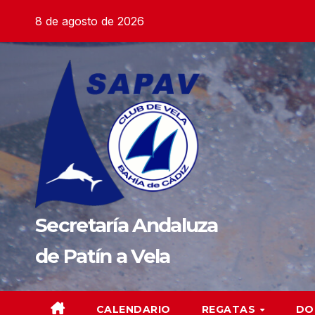
Saltar
8 de agosto de 2026
al
contenido
Secretaría Andaluza
de Patín a Vela
CALENDARIO
REGATAS
DO