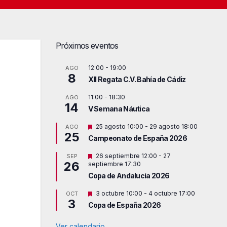
Próximos eventos
12:00
-
19:00
AGO
8
XII Regata C.V. Bahía de Cádiz
11:00
-
18:30
AGO
14
V Semana Náutica
D
25 agosto 10:00
-
29 agosto 18:00
AGO
25
e
Campeonato de España 2026
s
t
D
26 septiembre 12:00
-
27
SEP
a
26
e
septiembre 17:30
c
s
a
Copa de Andalucía 2026
t
d
a
o
D
3 octubre 10:00
-
4 octubre 17:00
OCT
c
3
e
a
Copa de España 2026
s
d
t
o
a
Ver calendario