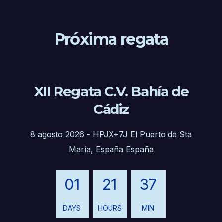
Próxima regata
XII Regata C.V. Bahía de
Cádiz
8 agosto 2026
-
HPJX+7J El Puerto de Sta
María, España España
01
21
37
DAYS
HOURS
MIN