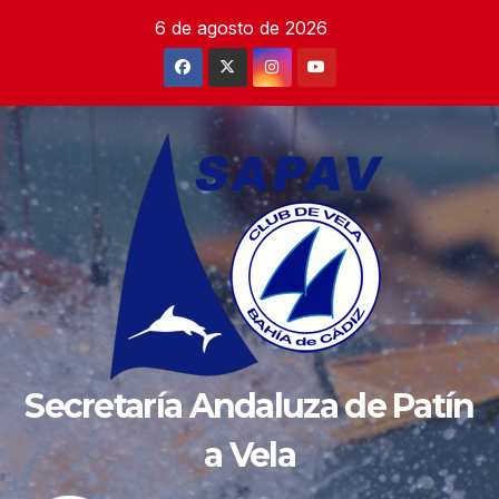
Saltar
6 de agosto de 2026
al
contenido
Secretaría Andaluza de Patín
a Vela