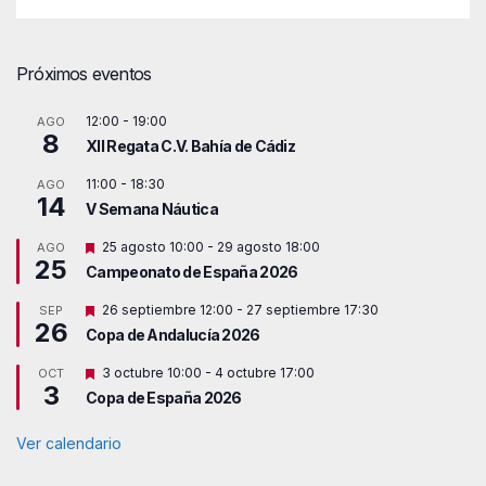
Próximos eventos
12:00
-
19:00
AGO
8
XII Regata C.V. Bahía de Cádiz
11:00
-
18:30
AGO
14
V Semana Náutica
D
25 agosto 10:00
-
29 agosto 18:00
AGO
25
e
Campeonato de España 2026
s
t
D
26 septiembre 12:00
-
27 septiembre 17:30
SEP
a
26
e
c
Copa de Andalucía 2026
s
a
t
d
D
3 octubre 10:00
-
4 octubre 17:00
OCT
a
o
3
e
c
Copa de España 2026
s
a
t
d
a
Ver calendario
o
c
a