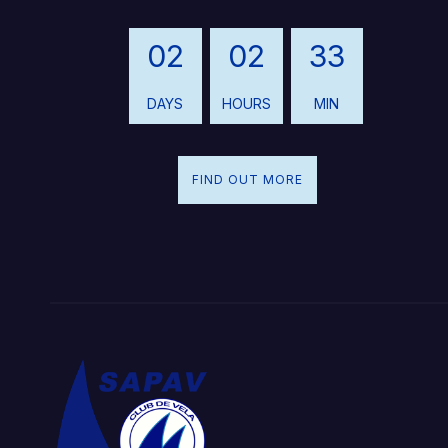
02
02
33
DAYS
HOURS
MIN
FIND OUT MORE