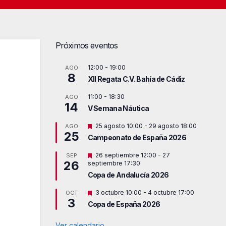
Próximos eventos
12:00
-
19:00
AGO
8
XII Regata C.V. Bahía de Cádiz
11:00
-
18:30
AGO
14
V Semana Náutica
D
25 agosto 10:00
-
29 agosto 18:00
AGO
25
e
Campeonato de España 2026
s
t
D
26 septiembre 12:00
-
27
SEP
a
26
e
septiembre 17:30
c
s
a
Copa de Andalucía 2026
t
d
a
o
D
3 octubre 10:00
-
4 octubre 17:00
OCT
c
3
e
a
Copa de España 2026
s
d
t
o
a
Ver calendario