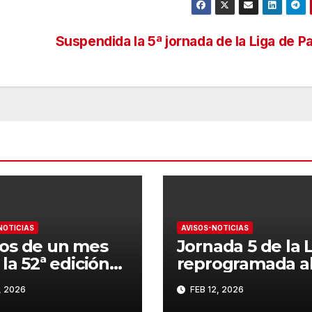
Suspendida la 5ª jornada de la Liga de Pa
NOTICIAS
AVISOS-NOTICIAS
os de un mes
Jornada 5 de la 
 la 52ª edición
reprogramada a
 CAMPEONATO
domingo
, 2026
FEB 12, 2026
ANDALUCÍA DE