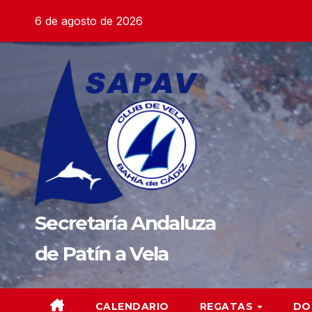
Saltar
6 de agosto de 2026
al
contenido
Secretaría Andaluza
de Patín a Vela
CALENDARIO
REGATAS
DO