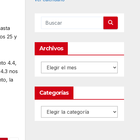
c
a
d
o
hasta
os 25 y
Archivos
to 4.4,
Archivos
 4.3 nos
to, la
Categorías
Categorías