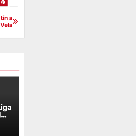
tín a
Vela
Liga
l