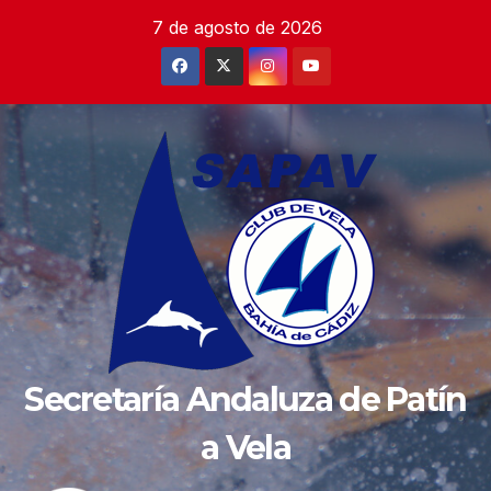
Saltar
7 de agosto de 2026
al
contenido
Secretaría Andaluza de Patín
a Vela