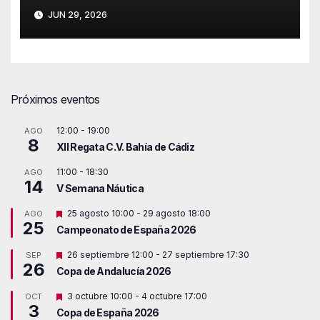
JUN 29, 2026
Próximos eventos
12:00
-
19:00
AGO
8
XII Regata C.V. Bahía de Cádiz
11:00
-
18:30
AGO
14
V Semana Náutica
D
25 agosto 10:00
-
29 agosto 18:00
AGO
25
e
Campeonato de España 2026
s
t
D
26 septiembre 12:00
-
27 septiembre 17:30
SEP
a
26
e
c
Copa de Andalucía 2026
s
a
t
d
D
3 octubre 10:00
-
4 octubre 17:00
OCT
a
o
3
e
c
Copa de España 2026
s