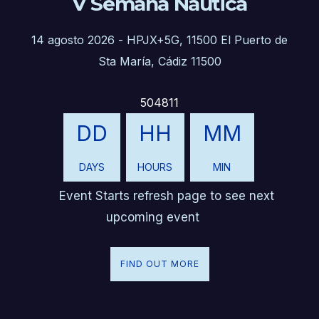
V Semana Náutica
14 agosto 2026
-
HPJX+5G, 11500 El Puerto de
Sta María, Cádiz 11500
504811
DD
HH
MM
DAYS
HOURS
MIN
Event Starts refresh page to see next
upcoming event
FIND OUT MORE