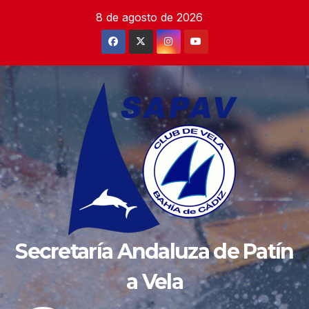
Saltar
8 de agosto de 2026
al
contenido
Secretaría Andaluza de Patín
a Vela