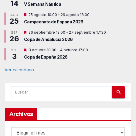
14
V Semana Náutica
D
25 agosto 10:00
-
29 agosto 18:00
AGO
25
e
Campeonato de España 2026
s
t
D
26 septiembre 12:00
-
27 septiembre 17:30
SEP
a
26
e
c
Copa de Andalucía 2026
s
a
t
d
D
3 octubre 10:00
-
4 octubre 17:00
OCT
a
o
3
e
c
Copa de España 2026
s
a
t
d
a
Ver calendario
o
c
a
d
o
Archivos
Archivos