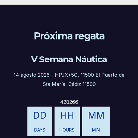
Próxima regata
V Semana Náutica
14 agosto 2026
-
HPJX+5G, 11500 El Puerto de
Sta María, Cádiz 11500
428266
DD
HH
MM
DAYS
HOURS
MIN