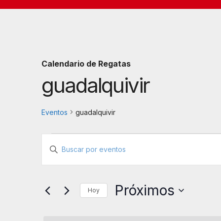
Calendario de Regatas
guadalquivir
Eventos
guadalquivir
Eventos
N
I
a
n
t
v
Próximos
r
Hoy
e
o
S
d