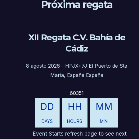
q
a
a
Próxima regata
v
.
u
e
e
.
XII Regata C.V. Bahía de
B
d
Cádiz
u
a
s
y
8 agosto 2026
-
HPJX+7J El Puerto de Sta
c
María, España España
a
v
E
i
60351
v
s
e
DD
HH
MM
n
t
DAYS
HOURS
MIN
t
a
o
Event Starts refresh page to see next