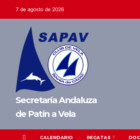
Saltar
7 de agosto de 2026
al
contenido
Secretaría Andaluza
de Patín a Vela
CALENDARIO
REGATAS
DO