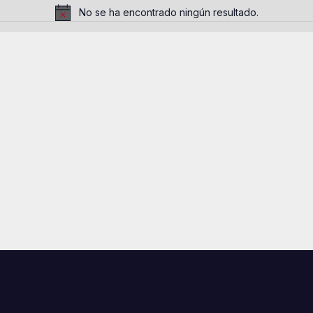
No se ha encontrado ningún resultado.
A
v
i
s
o