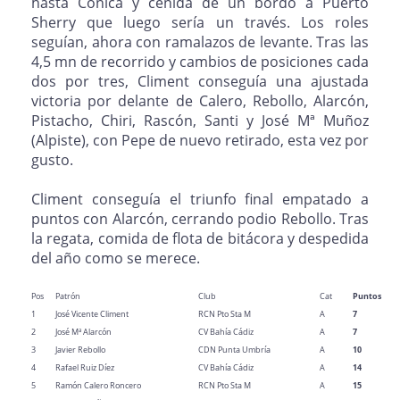
hasta Cónica y ceñida de un bordo a Puerto
Sherry que luego sería un través. Los roles
seguían, ahora con ramalazos de levante. Tras las
4,5 mn de recorrido y cambios de posiciones cada
dos por tres, Climent conseguía una ajustada
victoria por delante de Calero, Rebollo, Alarcón,
Pistacho, Chiri, Rascón, Santi y José Mª Muñoz
(Alpiste), con Pepe de nuevo retirado, esta vez por
gusto.
Climent conseguía el triunfo final empatado a
puntos con Alarcón, cerrando podio Rebollo. Tras
la regata, comida de flota de bitácora y despedida
del año como se merece.
Pos
Patrón
Club
Cat
Puntos
1
José Vicente Climent
RCN Pto Sta M
A
7
2
José Mª Alarcón
CV Bahía Cádiz
A
7
3
Javier Rebollo
CDN Punta Umbría
A
10
4
Rafael Ruiz Díez
CV Bahía Cádiz
A
14
5
Ramón Calero Roncero
RCN Pto Sta M
A
15