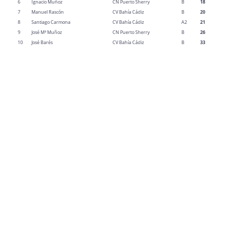
6
Ignacio Muñoz
CN Puerto Sherry
B
18
7
Manuel Rascón
CV Bahía Cádiz
B
20
8
Santiago Carmona
CV Bahía Cádiz
A2
21
9
José Mª Muñoz
CN Puerto Sherry
B
26
10
José Barés
CV Bahía Cádiz
B
33