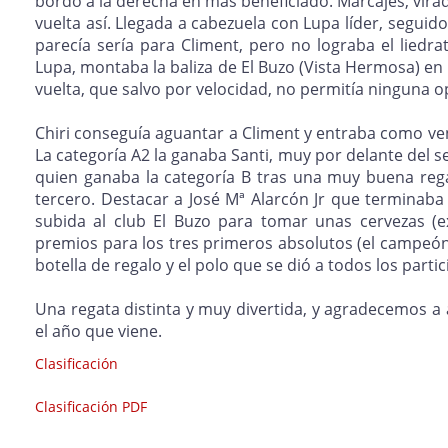
bordo a la derecha en más beneficiado. Marcajes, virada
vuelta así. Llegada a cabezuela con Lupa líder, seguid
parecía sería para Climent, pero no lograba el liedra
Lupa, montaba la baliza de El Buzo (Vista Hermosa) en
vuelta, que salvo por velocidad, no permitía ninguna op
Chiri conseguía aguantar a Climent y entraba como ven
La categoría A2 la ganaba Santi, muy por delante del s
quien ganaba la categoría B tras una muy buena re
tercero. Destacar a José Mª Alarcón Jr que terminaba 
subida al club El Buzo para tomar unas cervezas (ex
premios para los tres primeros absolutos (el campeón 
botella de regalo y el polo que se dió a todos los part
Una regata distinta y muy divertida, y agradecemos a 
el año que viene.
Clasificación
Clasificación PDF