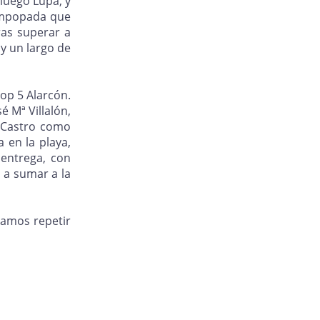
 luego Lupa, y
 empopada que
ras superar a
y un largo de
op 5 Alarcón.
é Mª Villalón,
 Castro como
 en la playa,
 entrega, con
 a sumar a la
ramos repetir