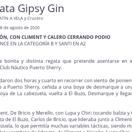
gata Gipsy Gin
ATÍN A VELA y Crucero
8 de agosto de 2020
CIÓN, CON CLIMENT Y CALERO CERRANDO PODIO
ENCE EN LA CATEGORÍA B Y SANTI EN A2
a bonita y distinta regata que pretende asentarse en e
 Club Náutico Puerto Sherry.
rdaron dos horas y cuarto en recorrer con viento de ponient
nte a Puerto Sherry, ceñida a una boya de desmarque a una
ya de La cabezuela, vuelta a El Buzo, Desmarque y llegad
ent, De Bricio y Merello, con Lupa y Chiri tocando balzia y
za de El Buzo, Carlos de Bricio, que lideraba junto a Climent
ezuela, lo que permitía muchas variables tácticas, siendo 