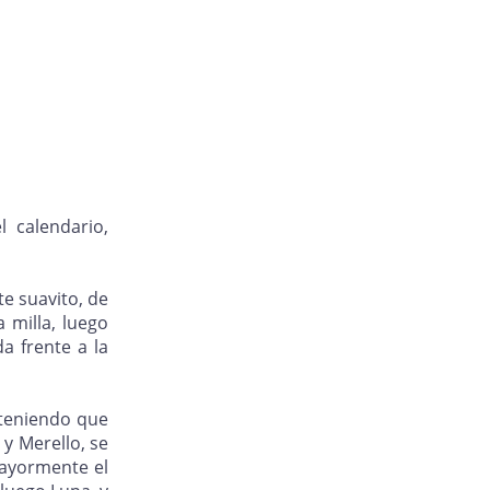
l calendario,
e suavito, de
 milla, luego
a frente a la
 teniendo que
 y Merello, se
mayormente el