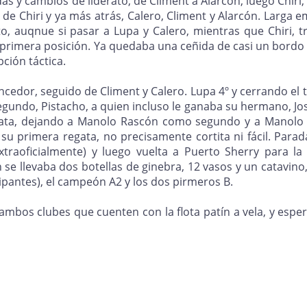
s y cambios de liderato, de Climent a Alarcón, luego Chiri,
o de Chiri y ya más atrás, Calero, Climent y Alarcón. Larga
to, auqnue si pasar a Lupa y Calero, mientras que Chiri, t
 primera posición. Ya quedaba una ceñida de casi un bordo 
ción táctica.
cedor, seguido de Climent y Calero. Lupa 4º y cerrando el t
egundo, Pistacho, a quien incluso le ganaba su hermano, Jos
gata, dejando a Manolo Rascón como segundo y a Manolo
su primera regata, no precisamente cortita ni fácil. Parada
traoficialmente) y luego vuelta a Puerto Sherry para la
se llevaba dos botellas de ginebra, 12 vasos y un catavino,
icipantes), el campeón A2 y los dos pirmeros B.
ambos clubes que cuenten con la flota patín a vela, y espe