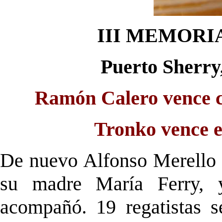
III MEMORI
Puerto
Sherry
Ramón Calero vence co
Tronko
vence e
De nuevo Alfonso
Merello
su madre María Ferry, y
acompañó. 19
regatistas
se