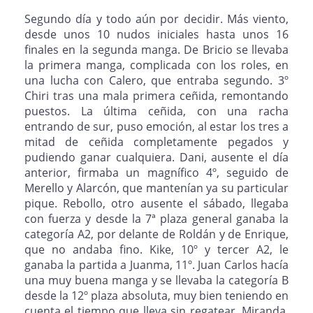
Segundo día y todo aún por decidir. Más viento,
desde unos 10 nudos iniciales hasta unos 16
finales en la segunda manga. De Bricio se llevaba
la primera manga, complicada con los roles, en
una lucha con Calero, que entraba segundo. 3º
Chiri tras una mala primera ceñida, remontando
puestos. La última ceñida, con una racha
entrando de sur, puso emoción, al estar los tres a
mitad de ceñida completamente pegados y
pudiendo ganar cualquiera. Dani, ausente el día
anterior, firmaba un magnífico 4º, seguido de
Merello y Alarcón, que mantenían ya su particular
pique. Rebollo, otro ausente el sábado, llegaba
con fuerza y desde la 7ª plaza general ganaba la
categoría A2, por delante de Roldán y de Enrique,
que no andaba fino. Kike, 10º y tercer A2, le
ganaba la partida a Juanma, 11º. Juan Carlos hacía
una muy buena manga y se llevaba la categoría B
desde la 12º plaza absoluta, muy bien teniendo en
cuenta el tiempo que lleva sin regatear. Miranda,