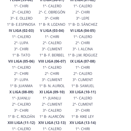
1º- CHIRI
1º-
CALERO
1º-
CALERO
2º- CALERO
2º- C
. OBREGÓN
2º- C
HIRI
3º- E. OLLERO
3º-
CHIRI
3º-
LEPE
1º B- E.ESPINOSA
1º B-
R. LOZANO
1º B-
D. SÁNCHEZ
IV LIGA (02-03)
V LIGA (03-04)
VI LIGA (04-05)
1º- C
ALERO
1º- CHIRI
1º- C
ALERO
2º-
LUPA
2º- CALERO
2º- C
HIRI
3º-
CHIRI
3º-
CLIMENT
3º-
I. ALCINA
1º B-
TATO
1º B-
F. BERBEL
1º B-
J.M. RDGUEZ
VII LIGA (05-06)
VIII LIGA (06-07)
IX LIGA (07-08)
1º- C
ALERO
1º- C
ALERO
1º- CHIRI
2º- C
HIRI
2º- C
HIRI
2º- CALERO
3º-
LUPA
3º-
CLIMENT
3º-
CLIMENT
1º B-
JUANMA
1º B-
N. AURIOL
1º B-
SAMUEL
X LIGA (08-09)
XI LIGA (09-10)
XII LIGA (10-11)
1º-
JUANLU
1º-
JUANLU
1º- C
ALERO
2º- CALERO
2º- C
LIMENT
2º- C
LIMENT
3º-
CHIRI
3º-
CALERO
3º-
CHIRI
1º B-
C. ROLDÁN
1º B-
ALARCÓN
1º B-
KIKE LEY
XIII LIGA (11-12)
XIV LIGA (12-13)
XV LIGA (13-14)
1º- C
ALERO
1º- C
ALERO
1º- CHIRI