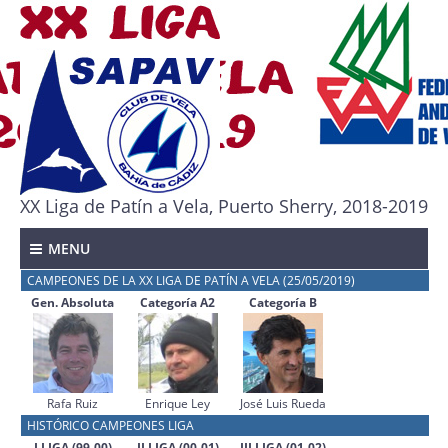
XX Liga de Patín a Vela, Puerto Sherry, 2018-2019
MENU
CAMPEONES DE LA XX LIGA DE PATÍN A VELA (25/05/2019)
Gen. Absoluta
Categoría A2
Categoría B
Rafa Ruiz
Enrique Ley
José Luis Rueda
HISTÓRICO CAMPEONES LIGA
I LIGA (99-00)
II LIGA (00-01)
III LIGA (01-02)