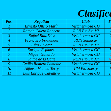
Clasific
Pos.
Regatista
Club
1
1
Ernesto Ollero Marín
Vistahermosa CG
2
Ramón Calero Roncero
RCN Pto Sta Mª
3
Rafael Ruiz Díez
Vistahermosa CG
4
Francisco Fernández
RCN Sanlúcar
5
Elías Álvarez
RCN Pto Sta Mª
6
Enrique Espinosa
Vistahermosa CG
7
Miguel Gallardo
Vistahermosa CG
8
Jaime de la Calle
RCN Pto Sta Mª
r
9
Emilio Romero Lamothe
Vistahermosa CG
10
Alfonso Merello Terry
CM Pto Sherry
11
Luis Enrique Caballero
Vistahermosa CG
1