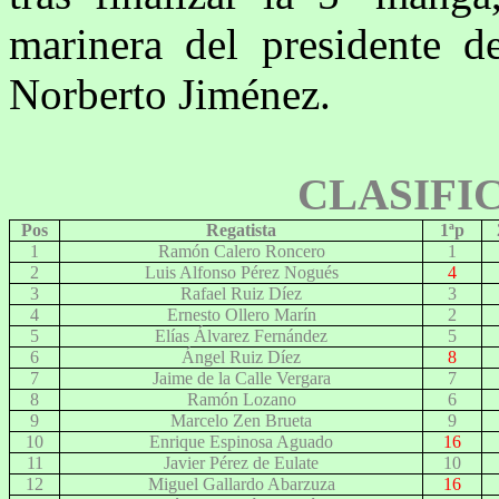
marinera del presidente d
Norberto Jiménez.
CLASIFI
Pos
Regatista
1ªp
1
Ramón Calero Roncero
1
2
Luis Alfonso Pérez Nogués
4
3
Rafael Ruiz Díez
3
4
Ernesto Ollero Marín
2
5
Elías Álvarez Fernández
5
6
Ángel Ruiz Díez
8
7
Jaime de la Calle Vergara
7
8
Ramón Lozano
6
9
Marcelo Zen Brueta
9
10
Enrique Espinosa Aguado
16
11
Javier Pérez de Eulate
10
12
Miguel Gallardo Abarzuza
16