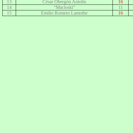
13
César Obregón Antolín
16
14
“Macloski”
11
15
Emilio Romero Lamothe
16